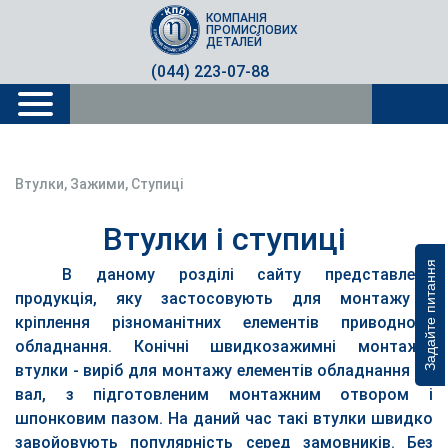
КОМПАНІЯ
ПРОМИСЛОВИХ
ДЕТАЛЕЙ
(044) 223-07-88
Втулки, Зажими, Ступиці
Втулки і ступиці
Задайте питання
В даному розділі сайту представлена
продукція, яку застосовують для монтажу і
кріплення різноманітних елементів приводного
обладнання.
Конічні швидкозажимні монтажні
втулки
- виріб для монтажу елементів обладнання на
вал, з підготовленим монтажним отвором і
шпонковим пазом. На даний час такі втулки швидко
завойовують популярність серед замовників.
Без