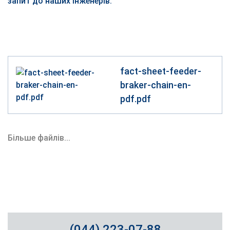
запит до наших інженерів.
fact-sheet-feeder-
braker-chain-en-
pdf.pdf
Більше файлів...
(044) 223-07-88