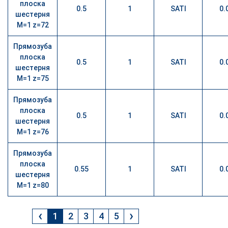
плоска
0.5
1
SATI
0.
шестерня
М=1 z=72
Прямозуба
плоска
0.5
1
SATI
0.
шестерня
М=1 z=75
Прямозуба
плоска
0.5
1
SATI
0.
шестерня
М=1 z=76
Прямозуба
плоска
0.55
1
SATI
0.
шестерня
М=1 z=80
‹
›
1
2
3
4
5