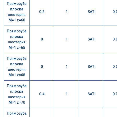
Прямозуба
плоска
0.2
1
SATI
0.
шестерня
М=1 z=60
Прямозуба
плоска
0
1
SATI
0.
шестерня
М=1 z=65
Прямозуба
плоска
0
1
SATI
0.
шестерня
М=1 z=68
Прямозуба
плоска
0.4
1
SATI
0.
шестерня
М=1 z=70
Прямозуба