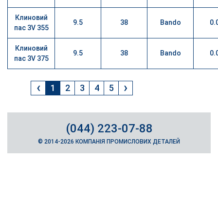
Клиновий
9.5
38
Bando
0.
пас 3V 355
Клиновий
9.5
38
Bando
0.
пас 3V 375
‹
›
1
2
3
4
5
(044) 223-07-88
© 2014-2026 КОМПАНІЯ ПРОМИСЛОВИХ ДЕТАЛЕЙ