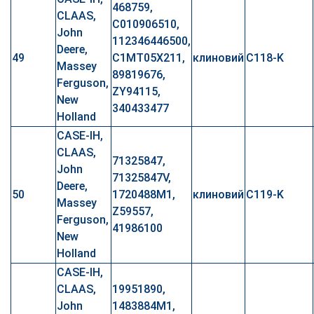
468759,
CLAAS,
C010906510,
John
112346446500,
Deere,
49
C1MT05X211,
клиновий
C118-K
Massey
89819676,
Ferguson,
ZY94115,
New
340433477
Holland
CASE-IH,
CLAAS,
71325847,
John
71325847V,
Deere,
50
1720488M1,
клиновий
C119-K
Massey
Z59557,
Ferguson,
41986100
New
Holland
CASE-IH,
CLAAS,
19951890,
John
1483884M1,