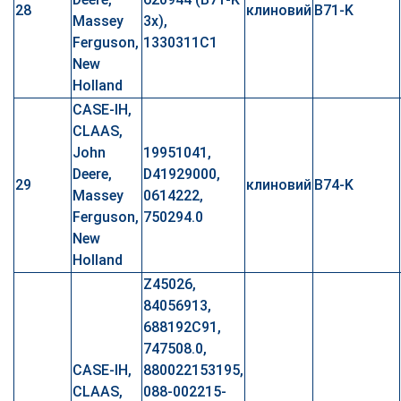
28
клиновий
B71-K
Massey
3x),
Ferguson,
1330311C1
New
Holland
CASE-IH,
CLAAS,
John
19951041,
Deere,
D41929000,
29
клиновий
B74-K
Massey
0614222,
Ferguson,
750294.0
New
Holland
Z45026,
84056913,
688192C91,
747508.0,
CASE-IH,
880022153195,
CLAAS,
088-002215-