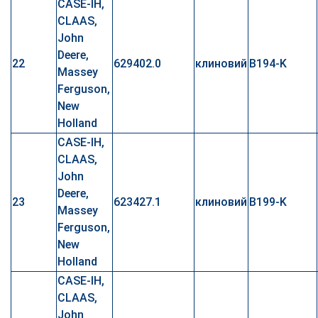
CASE-IH,
CLAAS,
John
Deere,
22
629402.0
клиновий
B194-K
Massey
Ferguson,
New
Holland
CASE-IH,
CLAAS,
John
Deere,
23
623427.1
клиновий
B199-K
Massey
Ferguson,
New
Holland
CASE-IH,
CLAAS,
John