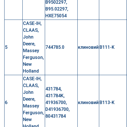
B9502297,
B95.02297,
HXE75054
CASE-IH,
CLAAS,
John
Deere,
5
744785.0
клиновий
B111-K
Massey
Ferguson,
New
Holland
CASE-IH,
CLAAS,
431784,
John
431784K,
Deere,
6
41936700,
клиновий
B113-K
Massey
D41936700,
Ferguson,
80431784
New
Holland