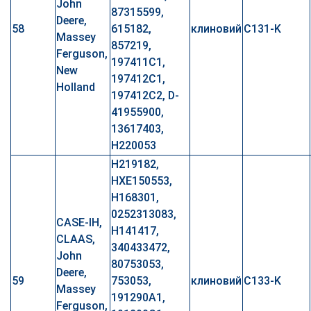
John
87315599,
Deere,
58
615182,
клиновий
C131-K
Massey
857219,
Ferguson,
197411C1,
New
197412C1,
Holland
197412C2, D-
41955900,
13617403,
H220053
H219182,
HXE150553,
H168301,
0252313083,
CASE-IH,
H141417,
CLAAS,
340433472,
John
80753053,
Deere,
59
753053,
клиновий
C133-K
Massey
191290A1,
Ferguson,