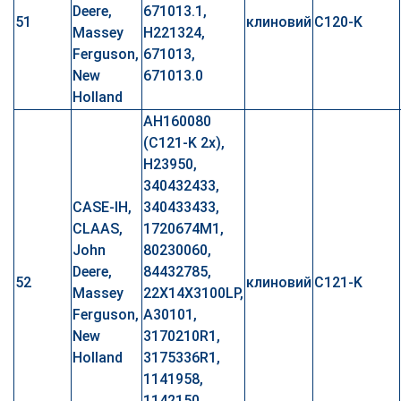
Deere,
671013.1,
51
клиновий
C120-K
Massey
H221324,
Ferguson,
671013,
New
671013.0
Holland
AH160080
(C121-K 2x),
H23950,
340432433,
CASE-IH,
340433433,
CLAAS,
1720674M1,
John
80230060,
Deere,
84432785,
52
клиновий
C121-K
Massey
22X14X3100LP,
Ferguson,
A30101,
New
3170210R1,
Holland
3175336R1,
1141958,
1142150,