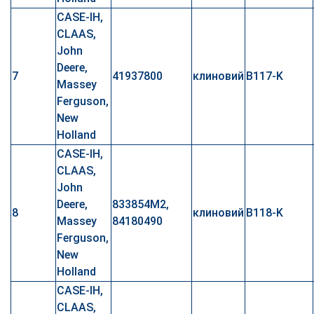
CASE-IH,
CLAAS,
John
Deere,
7
41937800
клиновий
B117-K
Massey
Ferguson,
New
Holland
CASE-IH,
CLAAS,
John
Deere,
833854M2,
8
клиновий
B118-K
Massey
84180490
Ferguson,
New
Holland
CASE-IH,
CLAAS,