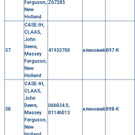
Ferguson,
Z67285
New
Holland
CASE-IH,
CLAAS,
John
Deere,
37
41933700
клиновий
B97-K
Massey
Ferguson,
New
Holland
CASE-IH,
CLAAS,
John
Deere,
066034.0,
38
клиновий
B98-K
Massey
01146013
Ferguson,
New
Holland