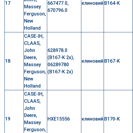
17
667477.0,
клиновий
B164-K
Massey
670796.0
Ferguson,
New
Holland
CASE-IH,
CLAAS,
John
628978.0
Deere,
(B167-K 2x),
18
клиновий
B167-K
Massey
06289780
Ferguson,
(B167-K 2x)
New
Holland
CASE-IH,
CLAAS,
John
Deere,
19
HXE15556
клиновий
B170-K
Massey
Ferguson,