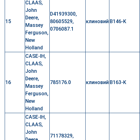
CLAAS,
John
D41939300,
Deere,
15
80605529,
клиновий
B146-K
Massey
0706087.1
Ferguson,
New
Holland
CASE-IH,
CLAAS,
John
Deere,
16
785176.0
клиновий
B163-K
Massey
Ferguson,
New
Holland
CASE-IH,
CLAAS,
John
71178329,
Deere,