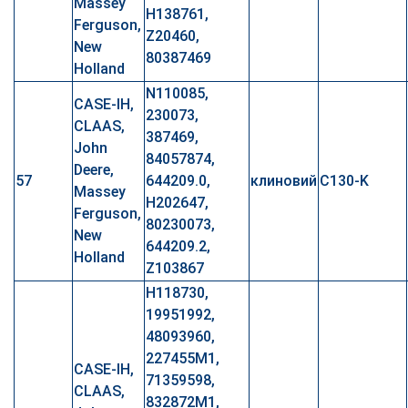
Massey
H138761,
Ferguson,
Z20460,
New
80387469
Holland
N110085,
CASE-IH,
230073,
CLAAS,
387469,
John
84057874,
Deere,
57
644209.0,
клиновий
C130-K
Massey
H202647,
Ferguson,
80230073,
New
644209.2,
Holland
Z103867
H118730,
19951992,
48093960,
227455M1,
CASE-IH,
71359598,
CLAAS,
832872M1,