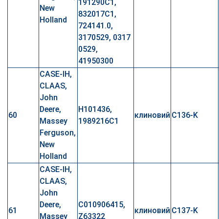
191290C1,
New
832017C1,
Holland
724141.0,
3170529, 0317
0529,
41950300
CASE-IH,
CLAAS,
John
Deere,
H101436,
60
клиновий
C136-K
Massey
1989216C1
Ferguson,
New
Holland
CASE-IH,
CLAAS,
John
Deere,
C010906415,
61
клиновий
C137-K
Massey
Z63322