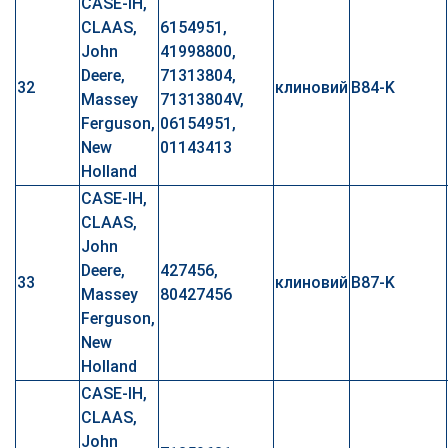
CASE-IH,
CLAAS,
6154951,
John
41998800,
Deere,
71313804,
32
клиновий
B84-K
Massey
71313804V,
Ferguson,
06154951,
New
01143413
Holland
CASE-IH,
CLAAS,
John
Deere,
427456,
33
клиновий
B87-K
Massey
80427456
Ferguson,
New
Holland
CASE-IH,
CLAAS,
John