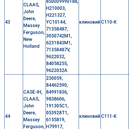
850009990188,
CLAAS,
H210003,
John
H221327,
Deere,
43
YC10144,
клиновий
C110-K
Massey
71358487,
Ferguson,
3050742M1,
New
6231843M1,
Holland
71358487V,
9622032,
84058255,
9622032A
230059,
84462590,
CASE-IH,
84991836,
CLAAS,
9838606,
John
191305C1,
Deere,
053928T1,
44
клиновий
C111-K
Massey
6155819,
Ferguson,
H79917,