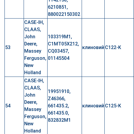
6210851,
880022150302
CASE-IH,
CLAAS,
John
103319M1,
Deere,
C1MT05X212,
53
клиновий
C122-K
Massey
CQ03457,
Ferguson,
01145504
New
Holland
CASE-IH,
CLAAS,
19951910,
John
Z46366,
Deere,
54
661435.2,
клиновий
C125-K
Massey
661435.0,
Ferguson,
832832M1
New
Holland