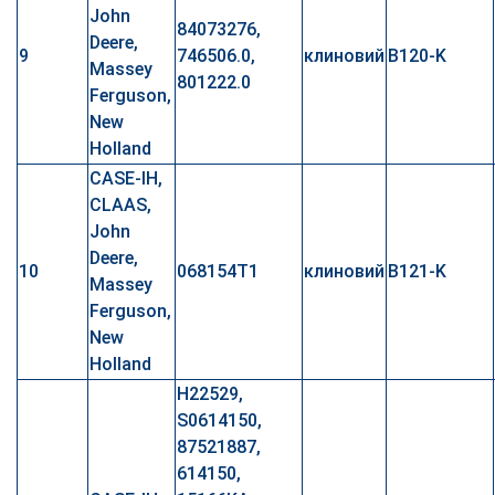
John
84073276,
Deere,
9
746506.0,
клиновий
B120-K
Massey
801222.0
Ferguson,
New
Holland
CASE-IH,
CLAAS,
John
Deere,
10
068154T1
клиновий
B121-K
Massey
Ferguson,
New
Holland
H22529,
S0614150,
87521887,
614150,