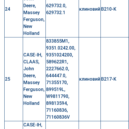
Deere,
629732.0,
24
клиновий
B210-K
Massey
629732.1
Ferguson,
New
Holland
833855M1,
9351.0242.00,
CASE-IH,
9351024200,
CLAAS,
589622R1,
John
2227662.0,
Deere,
644447.0,
25
клиновий
B217-K
Massey
71355170,
Ferguson,
899519L,
New
W9811790,
Holland
89813594,
71160836,
71160836V
CASE-IH,