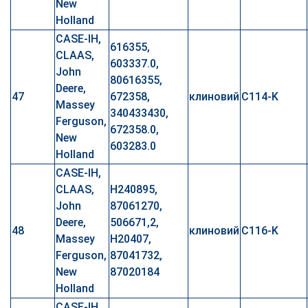
New
Holland
CASE-IH,
616355,
CLAAS,
603337.0,
John
80616355,
Deere,
47
672358,
клиновий
C114-K
Massey
340433430,
Ferguson,
672358.0,
New
603283.0
Holland
CASE-IH,
CLAAS,
H240895,
John
87061270,
Deere,
506671,2,
48
клиновий
C116-K
Massey
H20407,
Ferguson,
87041732,
New
87020184
Holland
CASE-IH,