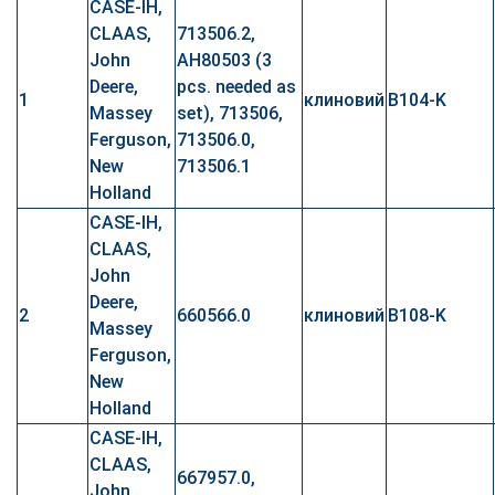
CASE-IH,
CLAAS,
713506.2,
John
AH80503 (3
Deere,
pcs. needed as
1
клиновий
B104-K
Massey
set), 713506,
Ferguson,
713506.0,
New
713506.1
Holland
CASE-IH,
CLAAS,
John
Deere,
2
660566.0
клиновий
B108-K
Massey
Ferguson,
New
Holland
CASE-IH,
CLAAS,
667957.0,
John