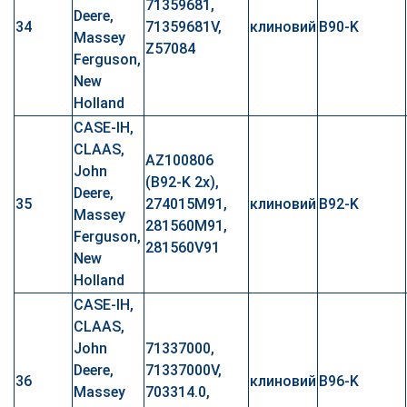
71359681,
Deere,
34
71359681V,
клиновий
B90-K
Massey
Z57084
Ferguson,
New
Holland
CASE-IH,
CLAAS,
AZ100806
John
(B92-K 2x),
Deere,
35
274015M91,
клиновий
B92-K
Massey
281560M91,
Ferguson,
281560V91
New
Holland
CASE-IH,
CLAAS,
John
71337000,
Deere,
71337000V,
36
клиновий
B96-K
Massey
703314.0,