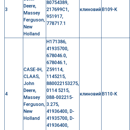
80754389,
Deere,
3
217699C1,
клиновий
B109-K
Massey
951917,
Ferguson,
778717.1
New
Holland
H171386,
41935700,
678046.0,
678046.1,
CASE-IH,
Z59114,
CLAAS,
1145215,
John
880022153275,
Deere,
0114 5215,
4
клиновий
B110-K
Massey
088-002215-
Ferguson,
3.275,
New
41936400, D-
Holland
41935700, D-
41936400,