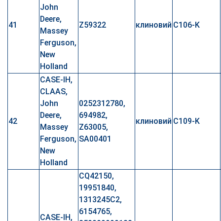
John
Deere,
41
Z59322
клиновий
C106-K
Massey
Ferguson,
New
Holland
CASE-IH,
CLAAS,
John
0252312780,
Deere,
694982,
42
клиновий
C109-K
Massey
Z63005,
Ferguson,
SA00401
New
Holland
CQ42150,
19951840,
1313245C2,
6154765,
CASE-IH,