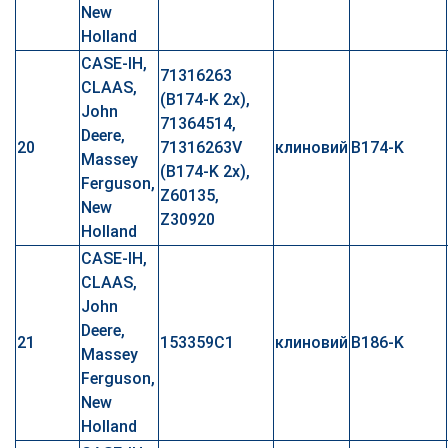
New
Holland
CASE-IH,
71316263
CLAAS,
(B174-K 2x),
John
71364514,
Deere,
20
71316263V
клиновий
B174-K
Massey
(B174-K 2x),
Ferguson,
Z60135,
New
Z30920
Holland
CASE-IH,
CLAAS,
John
Deere,
21
153359C1
клиновий
B186-K
Massey
Ferguson,
New
Holland