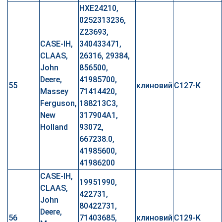
HXE24210,
0252313236,
Z23693,
CASE-IH,
340433471,
CLAAS,
26316, 29384,
John
856500,
Deere,
41985700,
55
клиновий
C127-K
Massey
71414420,
Ferguson,
188213C3,
New
317904A1,
Holland
93072,
667238.0,
41985600,
41986200
CASE-IH,
19951990,
CLAAS,
422731,
John
80422731,
Deere,
56
71403685,
клиновий
C129-K