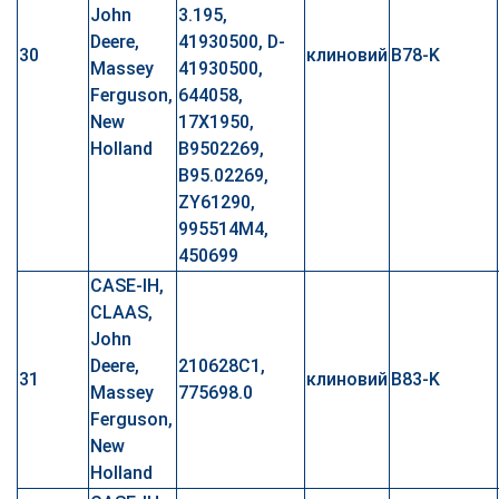
John
3.195,
Deere,
41930500, D-
30
клиновий
B78-K
Massey
41930500,
Ferguson,
644058,
New
17X1950,
Holland
B9502269,
B95.02269,
ZY61290,
995514M4,
450699
CASE-IH,
CLAAS,
John
Deere,
210628C1,
31
клиновий
B83-K
Massey
775698.0
Ferguson,
New
Holland