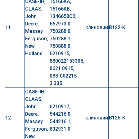
CASE-IH,
15166KA,
CLAAS,
15166KB,
John
1346658C2,
Deere,
667973.0,
11
клиновий
B122-K
Massey
750288.0,
Ferguson,
750288.1,
New
750888.0,
Holland
6210915,
880022153305,
0621 0915,
088-002215-
3.305
CASE-IH,
CLAAS,
John
6210917,
Deere,
544216.0,
12
клиновий
B126-K
Massey
544216.1,
Ferguson,
802931.0
New