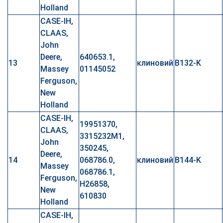
Holland
CASE-IH,
CLAAS,
John
Deere,
640653.1,
13
клиновий
B132-K
Massey
01145052
Ferguson,
New
Holland
CASE-IH,
19951370,
CLAAS,
3315232M1,
John
350245,
Deere,
14
068786.0,
клиновий
B144-K
Massey
068786.1,
Ferguson,
H26858,
New
610830
Holland
CASE-IH,