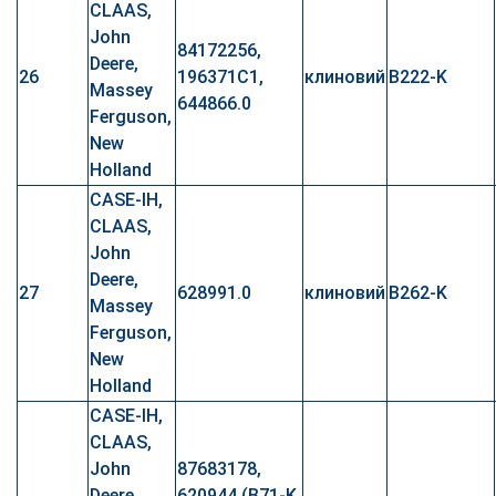
CLAAS,
John
84172256,
Deere,
26
196371C1,
клиновий
B222-K
Massey
644866.0
Ferguson,
New
Holland
CASE-IH,
CLAAS,
John
Deere,
27
628991.0
клиновий
B262-K
Massey
Ferguson,
New
Holland
CASE-IH,
CLAAS,
John
87683178,
Deere,
620944 (B71-K