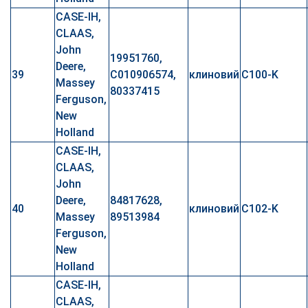
CASE-IH,
CLAAS,
John
19951760,
Deere,
39
C010906574,
клиновий
C100-K
Massey
80337415
Ferguson,
New
Holland
CASE-IH,
CLAAS,
John
Deere,
84817628,
40
клиновий
C102-K
Massey
89513984
Ferguson,
New
Holland
CASE-IH,
CLAAS,