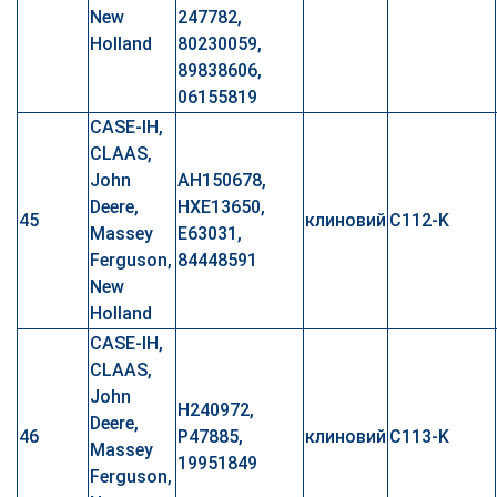
New
247782,
Holland
80230059,
89838606,
06155819
CASE-IH,
CLAAS,
John
AH150678,
Deere,
HXE13650,
45
клиновий
C112-K
Massey
E63031,
Ferguson,
84448591
New
Holland
CASE-IH,
CLAAS,
John
H240972,
Deere,
46
P47885,
клиновий
C113-K
Massey
19951849
Ferguson,