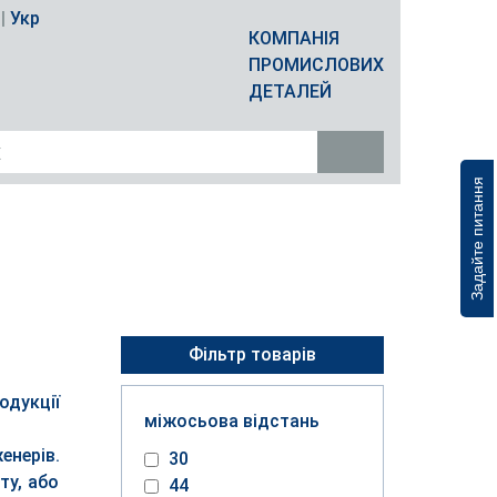
|
Укр
КОМПАНІЯ
ПРОМИСЛОВИХ
ДЕТАЛЕЙ
Задайте питання
Фільтр товарів
одукції
міжосьова відстань
енерів.
30
ту, або
44