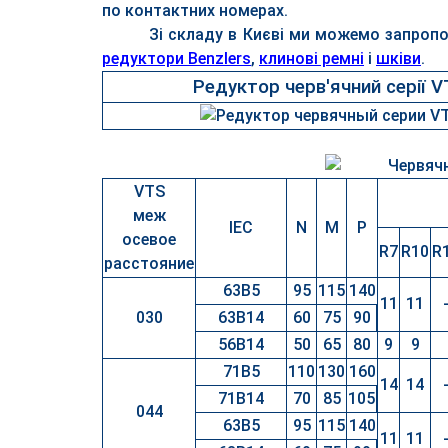
по контактних номерах.
Зі складу в Києві ми можемо запроп
редуктори Benzlers
,
клинові ремні
і
шківи
.
Редуктор черв'ячний серії 
VTS
меж
IEC
N
M
P
осевое
R7
R10
R
расстояние
63B5
95
115
140
11
11
030
63B14
60
75
90
56B14
50
65
80
9
9
71B5
110
130
160
14
14
71B14
70
85
105
044
63B5
95
115
140
11
11