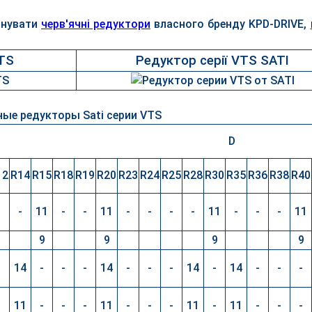
онувати
черв'ячні редуктори
власного бренду KPD-DRIVE,
VTS
Редуктор серії VTS SATI
D
12
R14
R15
R18
R19
R20
R23
R24
R25
R28
R30
R35
R36
R38
R40
-
-
11
-
-
11
-
-
-
-
11
-
-
-
11
9
9
9
9
-
14
-
-
-
14
-
-
-
14
-
14
-
-
-
-
11
-
-
-
11
-
-
-
11
-
11
-
-
-