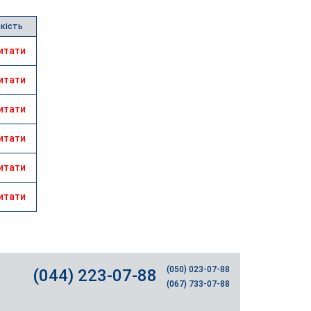
ькість
итати
итати
итати
итати
итати
итати
(050) 023-07-88
(044) 223-07-88
(067) 733-07-88