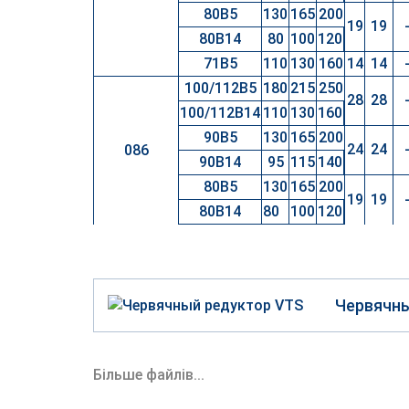
80B5
130
165
200
19
19
80B14
80
100
120
71B5
110
130
160
14
14
100/112B5
180
215
250
28
28
100/112B14
110
130
160
90B5
130
165
200
24
24
086
90B14
95
115
140
80B5
130
165
200
19
19
80B14
80
100
120
Червячны
Більше файлів...