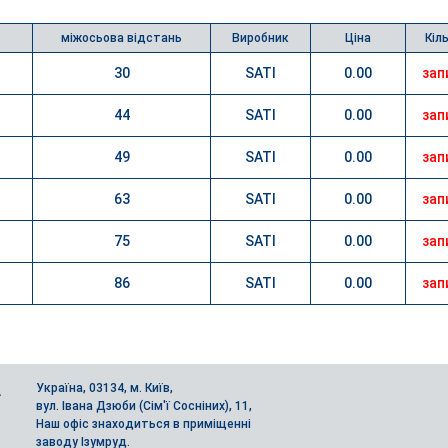
міжосьова відстань
Виробник
Ціна
Кіл
30
SATI
0.00
зап
44
SATI
0.00
зап
49
SATI
0.00
зап
63
SATI
0.00
зап
75
SATI
0.00
зап
86
SATI
0.00
зап
Україна, 03134, м. Київ,
А
вул. Івана Дзюби (Сім'ї Сосніних), 11,
Наш офіс знаходиться в приміщенні
заводу Ізумруд.