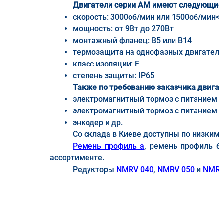
Двигатели серии AM имеют следующие
скорость: 3000об/мин или 1500об/мин
мощность: от 9Вт до 270Вт
монтажный фланец: B5 или B14
термозащита на однофазных двигател
класс изоляции: F
степень защиты: IP65
Также по требованию заказчика двига
электромагнитный тормоз с питанием 
электромагнитный тормоз с питанием 
энкодер и др.
Со склада в Киеве доступны по низки
Ремень профиль а
, ремень профиль 
ассортименте.
Редукторы
NMRV 040
,
NMRV 050
и
NMR