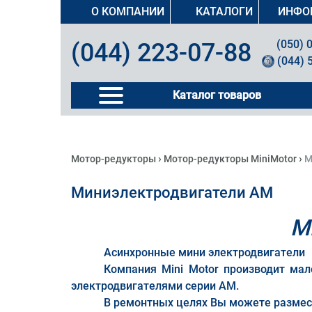
О КОМПАНИИ
КАТАЛОГИ
ИНФО
(050) 
(044) 223-07-88
(044) 
Каталог товаров
›
›
Мотор-редукторы
Мотор-редукторы MiniMotor
М
Миниэлектродвигатели AM
М
Асинхронные мини электродвигатели
Компания Mini Motor производит ма
электродвигателями серии AM.
В ремонтных целях Вы можете размест