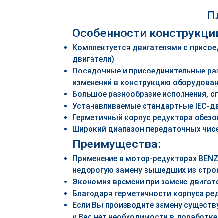
П
Особенности конструкци
Комплектуется двигателями с присо
двигатели)
Посадочные и присоединительные ра
изменений в конструкцию оборудова
Большое разнообразие исполнения, с
Устанавливаемые стандартные IEC-дв
Герметичный корпус редуктора обезо
Широкий диапазон передаточных чис
Преимущества:
Применение в мотор-редукторах BEN
недорогую замену вышедших из строя
Экономия времени при замене двигат
Благодаря герметичности корпуса ред
Если Вы производите замену сущест
у Вас нет необходимости в доработке