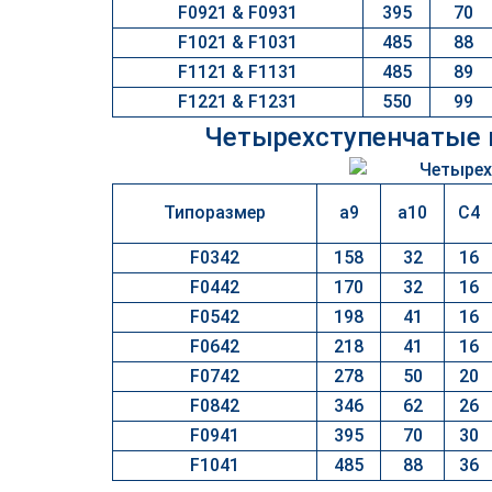
F0921 & F0931
395
70
F1021 & F1031
485
88
F1121 & F1131
485
89
F1221 & F1231
550
99
Четырехступенчатые 
Типоразмер
a9
a10
C4
F0342
158
32
16
F0442
170
32
16
F0542
198
41
16
F0642
218
41
16
F0742
278
50
20
F0842
346
62
26
F0941
395
70
30
F1041
485
88
36