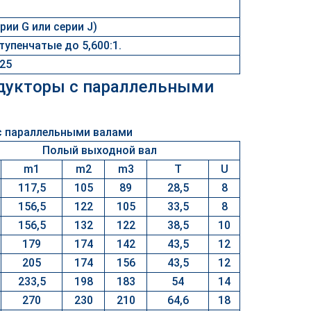
рии G или серии J)
тупенчатые до 5,600:1.
225
едукторы с параллельными
Полый выходной вал
m1
m2
m3
T
U
117,5
105
89
28,5
8
156,5
122
105
33,5
8
156,5
132
122
38,5
10
179
174
142
43,5
12
205
174
156
43,5
12
233,5
198
183
54
14
270
230
210
64,6
18