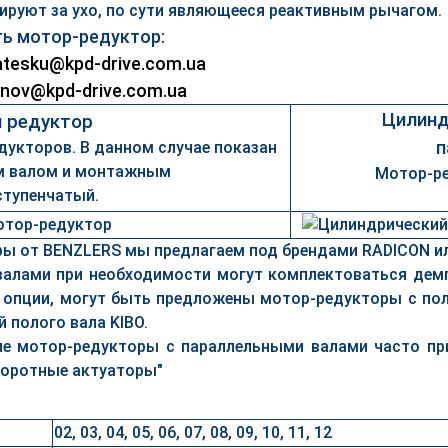
ируют за ухо, по сути являющееся реактивным рычагом.
ь мотор-редуктор:
tesku@kpd-drive.com.ua
nov@kpd-drive.com.ua
Цилинд
 редуктор
п
укторов. В данном случае показан
м валом и монтажным
Мотор-р
ступенчатый.
ры от BENZLERS мы предлагаем под брендами RADICON и
валами при необходимости могут комплектоваться дем
 опции, могут быть предложены мотор-редукторы с по
 полого вала KIBO.
ие мотор-редукторы с параллельными валами часто пр
воротные актуаторы"
02, 03, 04, 05, 06, 07, 08, 09, 10, 11, 12