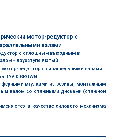
рический мотор-редуктор с
араллельными валами
едуктор с сплошным выходным в
алом - двухступенчатый
ли DAVID BROWN.
пферными втулками из резины, монтажным
лым валом со стяжными дисками (стяжной
именяются в качестве силового механизма