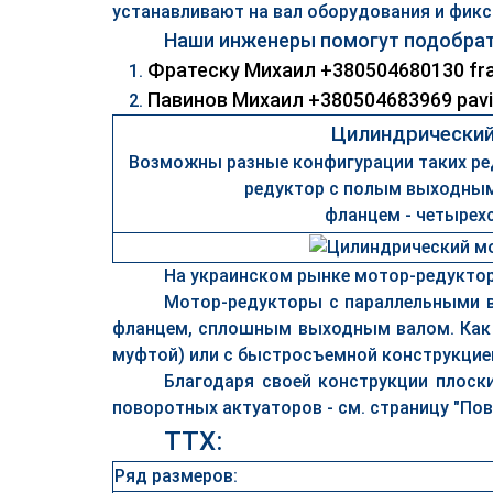
устанавливают на вал оборудования и фикс
Наши инженеры помогут подобрат
Фратеску Михаил +380504680130 fra
Павинов Михаил +380504683969 pavi
Цилиндрический
Возможны разные конфигурации таких ред
редуктор с полым выходны
фланцем - четырех
На украинском рынке мотор-редукто
Мотор-редукторы с параллельными 
фланцем, сплошным выходным валом. Как
муфтой) или с быстросъемной конструкцией
Благодаря своей конструкции плоск
поворотных актуаторов - см. страницу "По
ТТХ:
Ряд размеров: