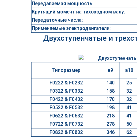
Передаваемая мощность:
Крутящий момент на тихоходном валу:
Передаточные числа:
Применяемые электродвигатели:
Двухступенчатые и трехс
Типоразмер
a9
a10
F0222 & F0232
140
25
F0322 & F0332
158
32
F0422 & F0432
170
32
F0522 & F0532
198
41
F0622 & F0632
218
41
F0722 & F0732
278
50
F0822 & F0832
346
62