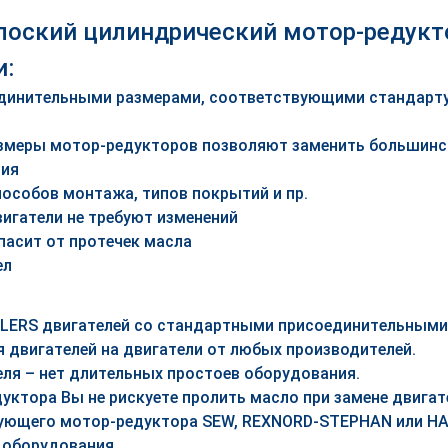
лоский цилиндрический мотор-редукт
и:
единительными размерами, соответствующими стандарту
змеры мотор-редукторов позволяют заменить большинст
ния
пособов монтажа, типов покрытий и пр.
игатели не требуют изменений
пасит от протечек масла
ел
ZLERS двигателей со стандартными присоединительными
 двигателей на двигатели от любых производителей.
еля – нет длительных простоев оборудования.
уктора Вы не рискуете пролить масло при замене двигат
вующего мотор-редуктора SEW, REXNORD-STEPHAN или HA
 оборудования.