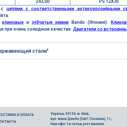
243,00
PS 12X30
т с
цепями с соответственными антикоррозийными с
йта.
м
клиновые
и
зубчатые ремни
Bando (Япония).
Клинов
я при очень солидном качестве.
Двигатели со встроен
нержавеющей стали"
Україна, 03134, м. Київ,
ОСТАВКА И ОПЛАТА
вул. Івана Дзюби (Сім'ї Сосніних), 11,
ОНТАКТЫ
Наш офіс та склад розташовані