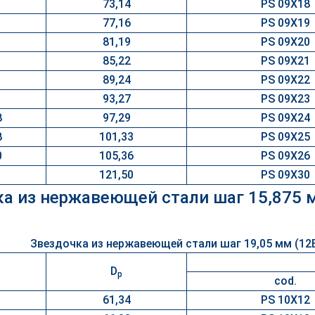
73,14
PS 09X18
77,16
PS 09X19
81,19
PS 09X20
85,22
PS 09X21
89,24
PS 09X22
93,27
PS 09X23
8
97,29
PS 09X24
8
101,33
PS 09X25
0
105,36
PS 09X26
1
121,50
PS 09X30
а из нержавеющей стали шаг 15,875 
D
p
cod.
61,34
PS 10X12