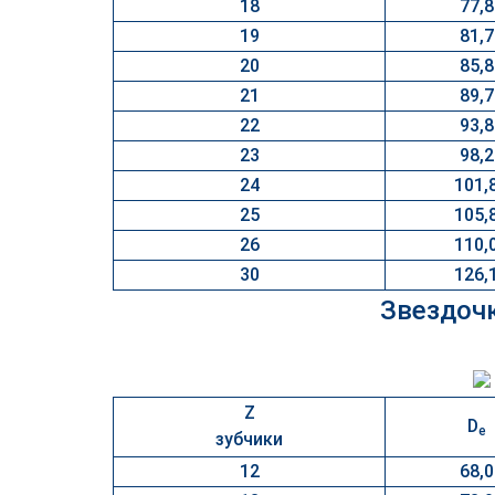
18
77,8
19
81,7
20
85,8
21
89,7
22
93,8
23
98,2
24
101,
25
105,
26
110,
30
126,
Звездочк
Z
D
e
зубчики
12
68,0