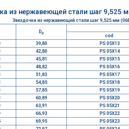
ка из нержавеющей стали шаг 9,525 м
D
p
cod.
0
39,80
PS 05X13
3
42,80
PS 05X14
3
45,81
PS 05X15
3
48,82
PS 05X16
3
51,83
PS 05X17
3
54,85
PS 05X18
3
57,85
PS 05X19
3
60,89
PS 05X20
0
63,91
PS 05X21
0
66,93
PS 05X22
5
69,95
PS 05X23
0
72,97
PS 05X24