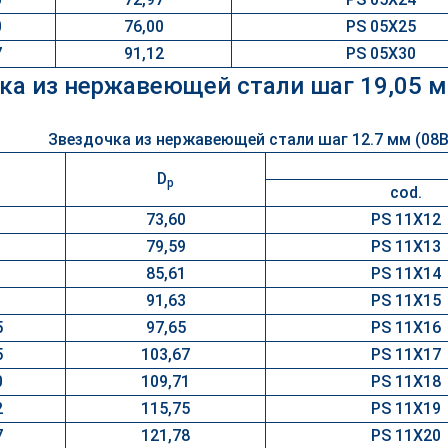
0
76,00
PS 05X25
7
91,12
PS 05X30
ка из нержавеющей стали шаг 19,05 м
D
p
cod.
73,60
PS 11X12
79,59
PS 11X13
85,61
PS 11X14
91,63
PS 11X15
5
97,65
PS 11X16
5
103,67
PS 11X17
0
109,71
PS 11X18
2
115,75
PS 11X19
7
121,78
PS 11X20