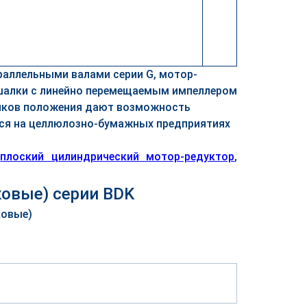
раллельными валами серии G, мотор-
ешалки с линейно перемещаемым импеллером
чиков положения дают возможность
тся на целлюлозно-бумажных предприятиях
,
плоский цилиндрический мотор-редуктор
,
овые) серии BDK