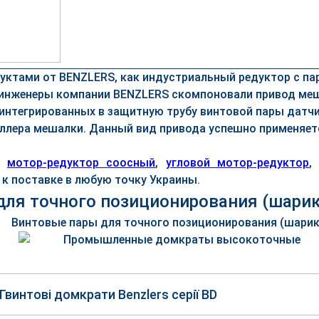
уктами от BENZLERS, как индустриальный редуктор с па
C инженеры компании BENZLERS скомпоновали привод м
и интегрированных в защитную трубу винтовой пары дат
ллера мешалки. Данный вид привода успешно применяе
ь
мотор-редуктор соосный
,
угловой мотор-редуктор
к поставке в любую точку Украины.
для точного позиционирования (шарик
Гвинтові домкрати Benzlers серії BD