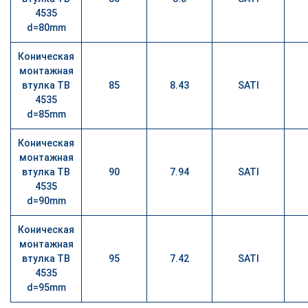
4535
d=80mm
Коническая
монтажная
втулка TB
85
8.43
SATI
4535
d=85mm
Коническая
монтажная
втулка TB
90
7.94
SATI
4535
d=90mm
Коническая
монтажная
втулка TB
95
7.42
SATI
4535
d=95mm