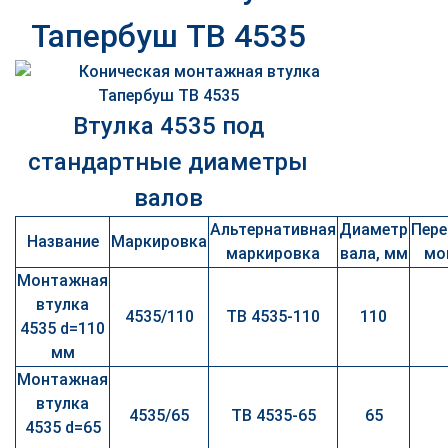
Тапербуш TB 4535
Втулка 4535 под
стандартные диаметры
валов
Альтернативная
Диаметр
Пер
Название
Маркировка
маркировка
вала, мм
мо
Монтажная
втулка
4535/110
TB 4535-110
110
4535 d=110
мм
Монтажная
втулка
4535/65
TB 4535-65
65
4535 d=65