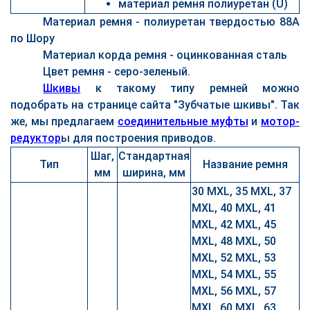
материал ремня полиуретан (U)
Материал ремня - полиуретан твердостью 88A
по Шору
Материал корда ремня - оцинкованная сталь
Цвет ремня - серо-зеленый.
Шкивы
к такому типу ремней можно
подобрать на странице сайта "Зубчатые шкивы". Так
же, мы предлагаем
соединительные муфты
и
мотор-
редуктор
ы для построения приводов.
Шаг,
Стандартная
Тип
Название ремня
мм
ширина, мм
30 MXL, 35 MXL, 37
MXL, 40 MXL, 41
MXL, 42 MXL, 45
MXL, 48 MXL, 50
MXL, 52 MXL, 53
MXL, 54 MXL, 55
MXL, 56 MXL, 57
MXL, 60 MXL, 63