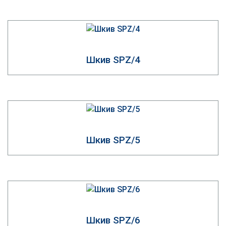
Со склада в Киеве мы можем предложить
червячные редукторы
NMRV 050
и
NMRV 063
почти
Шкив SPZ/4
всех передаточных соотношений и параметров.
Шкив SPZ/5
Шкив SPZ/6