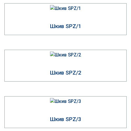
Под расточку шкивы доступны только под заказ! На
складе в Киеве есть широкий ассортимент
монтажных втулок почти под любой диаметр вала.
Шкив SPZ/1
Шкив профиля SPZ может иметь расчетный
диаметр от 50 мм до 800 мм. Стандартное
количество канавок: 1, 2, 3, 4, 5, 6, 8. В зависимости
от поставленной задачи подбираются и диаметры
шкивов, и количество используемых ремней.
Очень популярными шкивами со склада в
Киеве являются шкивы
SPA-4
,
SPB-4
,
SPC-6
.
Шкив SPZ/2
Шкив
SPZ
SPA
SPB
SPC
Z, ZX,
A, AX,
B, BX,
C, CX,
Применяемые ремни
SPZ,
SPA,
SPB,
SPC,
XPZ
XPA
XPB
XPC
Ширина канавки
шкива/по верху
10
13
17
22
Шкив SPZ/3
ремня, мм