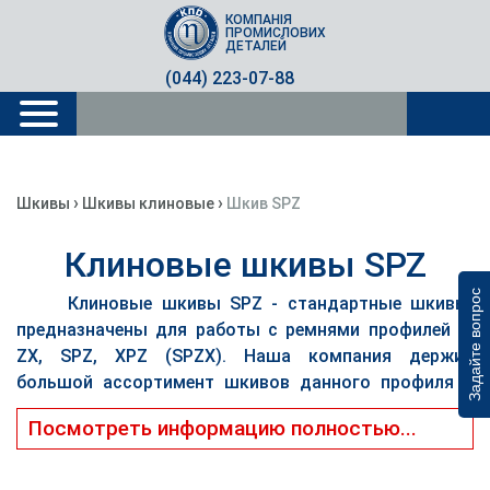
КОМПАНІЯ
ПРОМИСЛОВИХ
ДЕТАЛЕЙ
(044) 223-07-88
›
›
Шкивы
Шкивы клиновые
Шкив SPZ
Клиновые шкивы SPZ
Задайте вопрос
Клиновые шкивы SPZ - стандартные шкивы,
предназначены для работы с ремнями профилей Z,
ZX, SPZ, XPZ (SPZX). Наша компания держит
большой ассортимент шкивов данного профиля и
ремни к ним. Мы можем предложить и постоянное
Посмотреть информацию полностью...
наличие шкивов данного профиля, расчет ременной
передачи с подбором комплектующих. Шкивы со
склада - только под монтажную втулку Тапербуш.