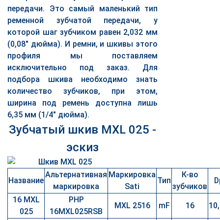
передачи. Это самый маленький тип
ременной зубчатой передачи, у
которой шаг зубчиком равен 2,032 мм
(0,08" дюйма). И ремни, и шкивы этого
профиля мы поставляем
исключительно под заказ. Для
подбора шкива необходимо знать
количество зубчиков, при этом,
ширина под ремень доступна лишь
6,35 мм (1/4" дюйма).
Зубчатый шкив MXL 025 -
эскиз
Альтернативная
Маркировка
К-во
Название
Тип
D
маркировка
Sati
зубчиков
16 MXL
PHP
MXL 2516
mF
16
10
025
16MXL025RSB