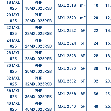
18 MXL
PHP
MXL 2518
mF
18
11
025
18MXL025RSB
20 MXL
PHP
MXL 2520
mF
20
12
025
20MXL025RSB
22 MXL
PHP
MXL 2522
6F
22
14
025
22MXL025RSB
24 MXL
PHP
MXL 2524
6F
24
15
025
24MXL025RSB
28 MXL
PHP
MXL 2528
6F
28
18
025
28MXL025RSB
30 MXL
PHP
MXL 2530
6F
30
19
025
30MXL025RSB
32 MXL
PHP
MXL 2532
6F
32
20
025
32MXL025RSB
36 MXL
PHP
MXL 2536
6F
36
23
025
36MXL025RSB
40 MXL
PHP
MXL 2540
6F
40
25
025
40MXL025RSB