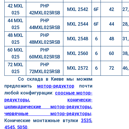
42 MXL
PHP
MXL 2542
6F
42
27
025
42MXL025RSB
44 MXL
PHP
MXL 2544
6F
44
28
025
44MXL025RSB
48 MXL
PHP
MXL 2548
6
48
31
025
48MXL025RSB
60 MXL
PHP
MXL 2560
6
60
38
025
60MXL025RSB
72 MXL
PHP
MXL 2572
6
72
46
025
72MXL025RSB
Со склада в Киеве мы можем
предложить
мотор-редуктор
почти
любой конфигурации:
соосные мотор-
редукторы
,
конически-
цилиндрические мотор-редукторы
,
червячные мотор-редукторы
.
Конические монтажные втулки
3535
,
4545
,
5050
.