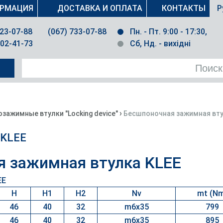
РМАЦИЯ
ДОСТАВКА И ОПЛАТА
КОНТАКТЫ
Р
023-07-88
(067) 733-07-88
Пн. - Пт. 9:00 - 17:30,
502-41-73
Сб, Нд. - вихідні
›
ажимные втулки "Locking device"
Бесшпоночная зажимная вту
 KLEE
 зажимная втулка KLEE
H
H1
H2
Nv
mt (N
46
40
32
m6x35
799
46
40
32
m6x35
895