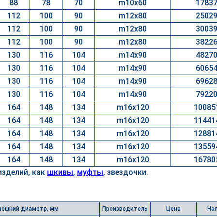
88
78
70
m10x60
1783
112
100
90
m12x80
2502
112
100
90
m12x80
3003
112
100
90
m12x80
3822
130
116
104
m14x90
4827
130
116
104
m14x90
6065
130
116
104
m14x90
6962
130
116
104
m14x90
7922
164
148
134
m16x120
10085
164
148
134
m16x120
11441
164
148
134
m16x120
12881
164
148
134
m16x120
13559
164
148
134
m16x120
16780
изделий, как
шкивы
,
муфты
, звездочки.
нешний диаметр, мм
Производитель
Цена
На