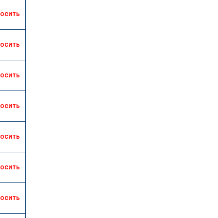
росить
росить
росить
росить
росить
росить
росить