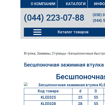
О КОМПАНИИ
КАТАЛОГИ
ИНФО
(050) 
(044) 223-07-88
(044) 
Каталог товаров
›
Втулки, Зажимы, Ступицы
Бесшпоночные быстроз
Бесшпоночная зажимная втулка
Бесшпоночная
Код товара
d
D
KLEE025
25
55
KLEE028
28
55